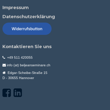
Impressum
Datenschutzerklärung
Kontaktieren Sie uns
+49 511 420055
info (at) beljeanseminare.ch
Edgar-Scheibe-Straße 15
D - 30655 Hannover
F
L
a
i