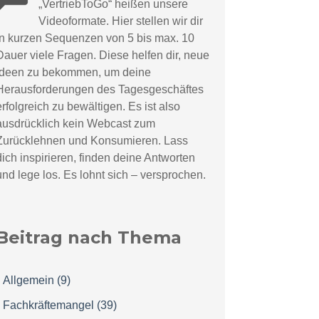
„VertriebToGo“ hei
ßen unsere
Videoformate. Hier stellen wir dir
in kurzen Sequenzen von 5 bis max. 10
Dauer viele Fragen. Diese helfen dir, neue
Ideen zu bekommen, um deine
Herausforderungen des Tagesgeschäftes
erfolgreich zu bewältigen. Es ist also
ausdrücklich kein Webcast zum
Zurücklehnen und Konsumieren.
Lass
dich inspirieren, finden deine Antworten
und lege los. Es lohnt sich – versprochen.
Beitrag nach Thema
Allgemein
(9)
Fachkräftemangel
(39)