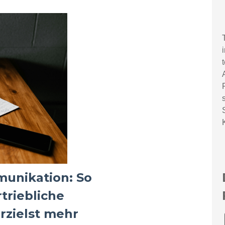
munikation: So
triebliche
zielst mehr