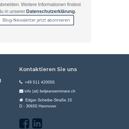
abmelden. Weitere Informationen findest
du in unserer
Datenschutzerklärung.
Kontaktieren Sie uns
g
+49 511 420055
info (at) beljeanseminare.ch
Edgar-Scheibe-Straße 15
D - 30655 Hannover
F
L